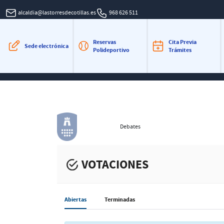
alcaldia@lastorresdecotillas.es
968 626 511
Reservas
Cita Previa
Sede electrónica
Polideportivo
Trámites
Debates
VOTACIONES
Abiertas
Terminadas
Filter
: