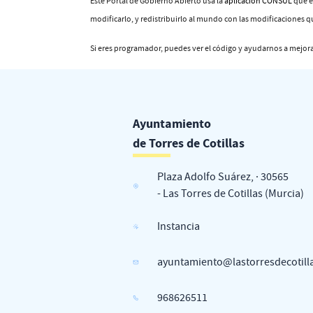
Este Portal de Gobierno Abierto usa la
aplicación CONSUL
que e
modificarlo, y redistribuirlo al mundo con las modificaciones 
Si eres programador, puedes ver el código y ayudarnos a mejor
Ayuntamiento
de Torres de Cotillas
Plaza Adolfo Suárez, · 30565
- Las Torres de Cotillas (Murcia)
Instancia
ayuntamiento@lastorresdecotill
968626511