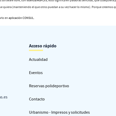
s software libre, con
licencia AGPLv3
, esto significa en palabras sencillas, que cualquiera 
que quiera (manteniendo el que otros puedan a su vez hacer lo mismo). Porque creemos que
arlo en
aplicación CONSUL
.
Acceso rápido
Actualidad
Eventos
Reservas polideportivo
as.es
Contacto
Urbanismo - Impresos y solicitudes