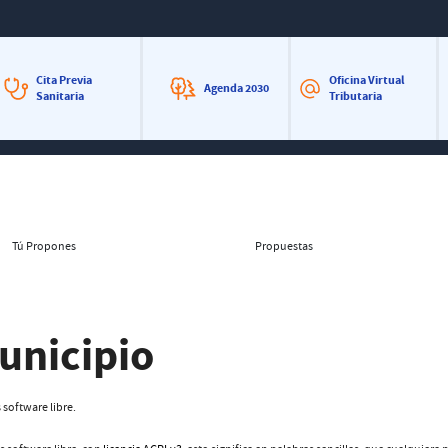
Cita Previa
Oficina Virtual
Agenda 2030
Sanitaria
Tributaria
Tú Propones
Propuestas
municipio
 software libre.