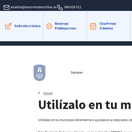
alcaldia@lastorresdecotillas.es
968 626 511
Reservas
Cita Previa
Sede electrónica
Polideportivo
Trámites
Debates
Volver
Utilízalo en tu 
Utilízalo en tu municipio libremente o ayúdanos a mejorarlo, es