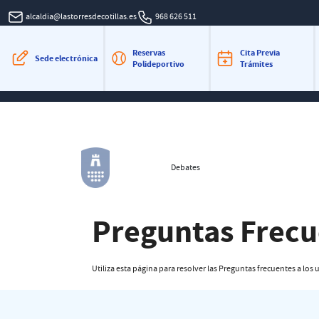
alcaldia@lastorresdecotillas.es
968 626 511
Reservas
Cita Previa
Sede electrónica
Polideportivo
Trámites
Debates
Preguntas Frecu
Utiliza esta página para resolver las Preguntas frecuentes a los u