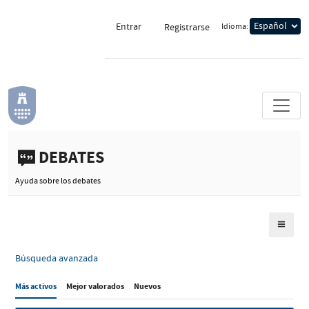
Entrar
Idioma:
Registrarse
DEBATES
Ayuda sobre los debates
Modo d
Búsqueda avanzada
Más activos
Mejor valorados
Nuevos